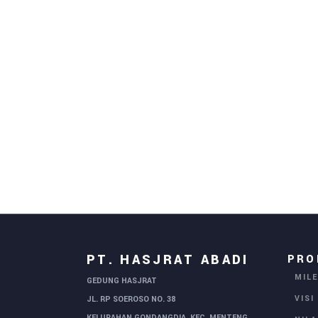
PT. HASJRAT ABADI
PRO
MIL
GEDUNG HASJRAT
VISI
JL. RP SOEROSO NO. 38
KELURAHAN GONDANGDIA, KEC. MENTENG