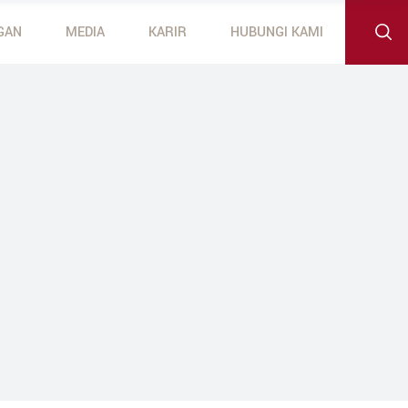
GAN
MEDIA
KARIR
HUBUNGI KAMI
 Outboard Motors
otors