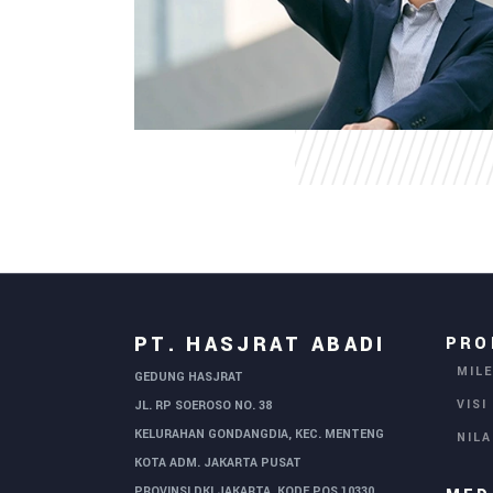
PT. HASJRAT ABADI
PRO
MIL
GEDUNG HASJRAT
VISI
JL. RP SOEROSO NO. 38
KELURAHAN GONDANGDIA, KEC. MENTENG
NIL
KOTA ADM. JAKARTA PUSAT
PROVINSI DKI JAKARTA, KODE POS 10330