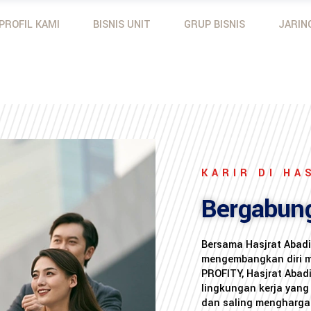
PROFIL KAMI
BISNIS UNIT
GRUP BISNIS
JARIN
Mobil Toyota
Yamaha
Motor Yamaha
Dunlop
Mobil Toyota
Yamaha Outboard M
Yanmar
Motor Yamaha
Dunlop
Yanmar
KARIR DI HA
Bergabun
Bersama Hasjrat Abadi
mengembangkan diri me
PROFITY, Hasjrat Aba
lingkungan kerja yang
dan saling menghargai