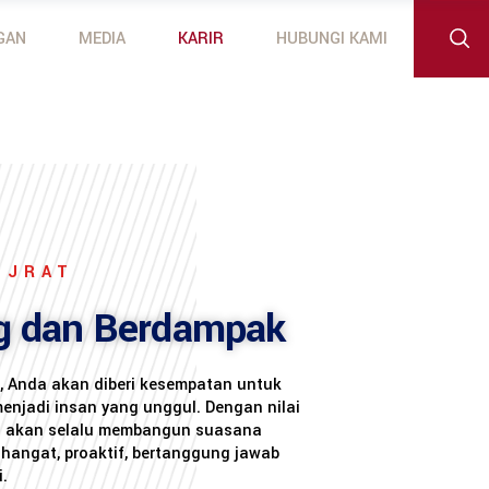
GAN
MEDIA
KARIR
HUBUNGI KAMI
 Outboard Motors
otors
SJRAT
g dan Berdampak
, Anda akan diberi kesempatan untuk
njadi insan yang unggul. Dengan nilai
di akan selalu membangun suasana
 hangat, proaktif, bertanggung jawab
.