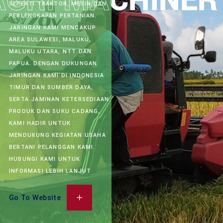
AGRI MACHINER
AGRI MACHINER
AUTOM
AUTOM
MARIN
TIRES
SEPERTI TRAKTOR, MESIN DAN
PERLENGKAPAN PERTANIAN.
JARINGAN KAMI MENCAKUP
AREA SULAWESI, MALUKU,
MALUKU UTARA, NTT DAN
PAPUA. DENGAN DUKUNGAN
JARINGAN KAMI DI INDONESIA
TIMUR DAN SUMBER DAYA,
SERTA JAMINAN KETERSEDIAAN
PRODUK DAN SUKU CADANG,
KAMI HADIR UNTUK
MENDUKUNG KEGIATAN USAHA
BERTANI PELANGGAN KAMI.
HUBUNGI KAMI UNTUK
INFORMASI LEBIH LANJUT
Go To Website