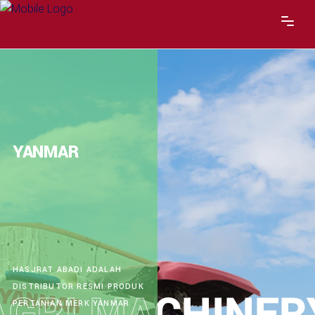
YANMAR
HASJRAT ABADI ADALAH
DISTRIBUTOR RESMI PRODUK
PERTANIAN MERK YANMAR