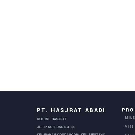
PT. HASJRAT ABADI
PRO
MIL
GEDUNG HASJRAT
VISI
JL. RP SOEROSO NO. 38
KELURAHAN GONDANGDIA, KEC. MENTENG