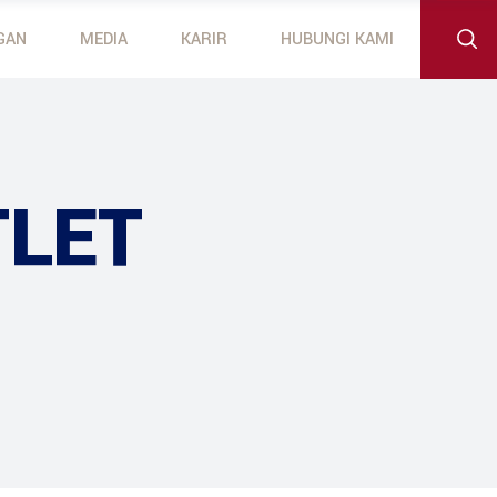
GAN
MEDIA
KARIR
HUBUNGI KAMI
 Outboard Motors
otors
LET