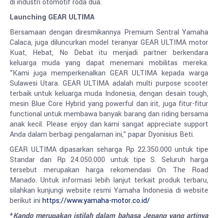
di industri otomotif roda dua.
Launching GEAR ULTIMA
Bersamaan dengan diresmikannya Premium Sentral Yamaha
Calaca, juga diluncurkan model teranyar GEAR ULTIMA motor
Kuat, Hebat, No Debat itu menjadi partner berkendara
keluarga muda yang dapat menemani mobilitas mereka.
”Kami juga memperkenalkan GEAR ULTIMA kepada warga
Sulawesi Utara. GEAR ULTIMA adalah multi purpose scooter
terbaik untuk keluarga muda Indonesia, dengan desain tough,
mesin Blue Core Hybrid yang powerful dan irit, juga fitur-fitur
functional untuk membawa banyak barang dan riding bersama
anak kecil. Please enjoy dan kami sangat appreciate support
Anda dalam berbagi pengalaman ini,” papar Dyonisius Beti.
GEAR ULTIMA dipasarkan seharga Rp 22.350.000 untuk tipe
Standar dan Rp 24.050.000 untuk tipe S. Seluruh harga
tersebut merupakan harga rekomendasi On The Road
Manado. Untuk informasi lebih lanjut terkait produk terbaru,
silahkan kunjungi website resmi Yamaha Indonesia di website
berikut ini
https://www.yamaha-motor.co.id/
*
Kando merupakan istilah dalam bahasa Jepang yang artinya