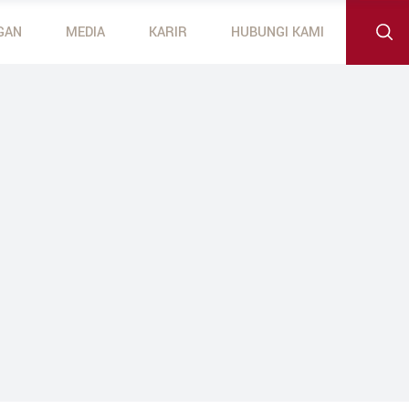
GAN
MEDIA
KARIR
HUBUNGI KAMI
 Outboard Motors
otors