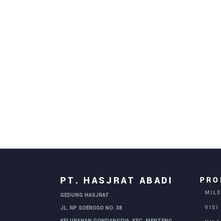
PT. HASJRAT ABADI
PRO
MIL
GEDUNG HASJRAT
VISI
JL. RP SOEROSO NO. 38
KELURAHAN GONDANGDIA, KEC. MENTENG