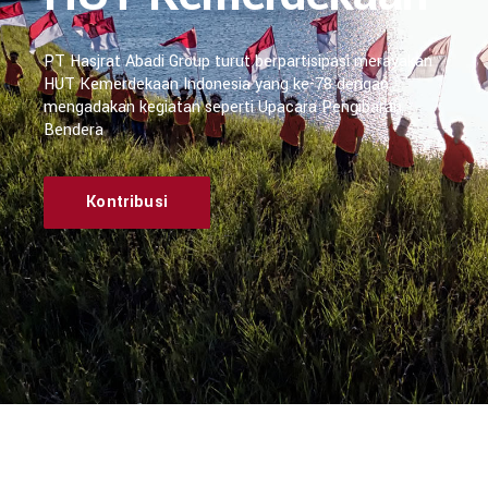
PT Hasjrat Abadi Group turut berpartisipasi merayakan
HUT Kemerdekaan Indonesia yang ke-78 dengan
mengadakan kegiatan seperti Upacara Pengibaran
Bendera
Kontribusi