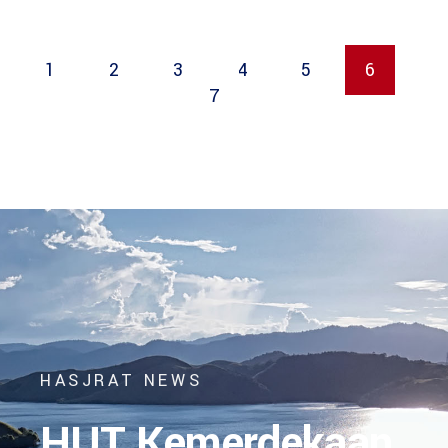
1
2
3
4
5
6
7
HASJRAT NEWS
HUT Kemerdekaan